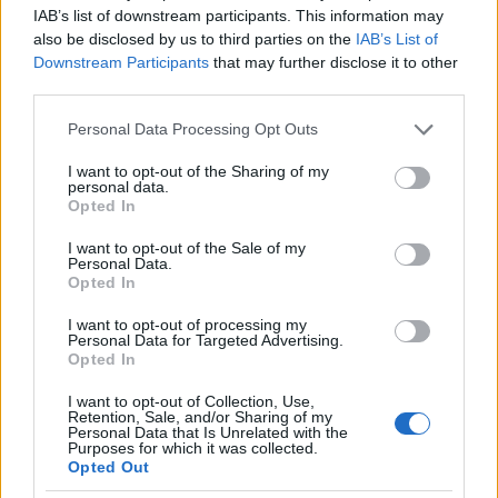
a ház Seattle északi elővárosában, Monroe-ban van.
IAB’s list of downstream participants. This information may
also be disclosed by us to third parties on the
IAB’s List of
Downstream Participants
that may further disclose it to other
third parties.
Please note that this website/app uses one or more Google
Personal Data Processing Opt Outs
services and may gather and store information including but
not limited to your visit or usage behaviour. You may click to
I want to opt-out of the Sharing of my
personal data.
grant or deny consent to Google and its third-party tags to
Opted In
use your data for below specified purposes in below Google
consent section.
I want to opt-out of the Sale of my
A pilotban és a mozifilmben nem ezt a helyszínt
Personal Data.
Opted In
használták Palmer-házként. Akkor a Monroe-val
szomszédos Everettben forgatott a stáb.
I want to opt-out of processing my
Personal Data for Targeted Advertising.
Opted In
I want to opt-out of Collection, Use,
Retention, Sale, and/or Sharing of my
Personal Data that Is Unrelated with the
Purposes for which it was collected.
Opted Out