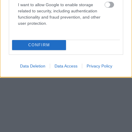
I want to allow Google to enable storage
humanizmus egyik legemlékezetesebb tévés
related to security, including authentication
monológját. A jelenet elején a prezentációs táblán
functionality and fraud prevention, and other
látható a gonosz fantomrajza.
user protection.
CONFIRM
Data Deletion
Data Access
Privacy Policy