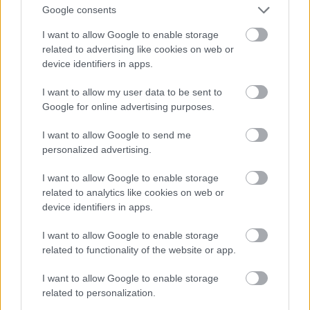
Google consents
A sheriff irodát a fűrésztelep modern
I want to allow Google to enable storage
melléképületében rendezték be, Snoqualmie mellett.
related to advertising like cookies on web or
Volt, hogy farönköket szállító kaminonnal takarták ki
device identifiers in apps.
az üzemet a háttérből vagy csak egyszerűen lehúzták
I want to allow my user data to be sent to
az arra néző ablakok reluxáit.
Google for online advertising purposes.
I want to allow Google to send me
personalized advertising.
I want to allow Google to enable storage
related to analytics like cookies on web or
device identifiers in apps.
I want to allow Google to enable storage
Ezek a reluxákat láthatjuk abban a jelenetben is,
related to functionality of the website or app.
amikor a jó és a gonosz küzdelméről szóló misztikus
történet közepén, a bizarr és ijesztő alakok és
I want to allow Google to enable storage
jelenetek között
szinte elrejtve
, a rendező Albert
related to personalization.
Rosenfield (Miguel Ferrer) FBI ügynök szájába adja a