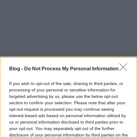
Lynch és stábja négy napot forgatott Washington
állambeli üzemnél, külsőket is, belsőket is. A
forgatás után két hónappal a régi gyárat, ami
egykor a második elektromos vezérlésű fűrésztelep
volt az Egyesült Államokban, nagyrészt lebontották.
Maradéka ma már műemléki védettség alatt áll.
Blog -
Do Not Process My Personal Information
If you wish to opt-out of the sale, sharing to third parties, or
processing of your personal or sensitive information for
targeted advertising by us, please use the below opt-out
section to confirm your selection. Please note that after your
A Palmer-ház tipikus amerikai otthon. A location
opt-out request is processed you may continue seeing
manager a tulajdonosnak száz dollárt ajánlott 1989
interest-based ads based on personal information utilized by
őszén a forgatásért. A tulajdonos emlékei szerint, a
us or personal information disclosed to third parties prior to
két napos forgatáson a stáb nagyon udvarias volt és
your opt-out. You may separately opt-out of the further
a külső mellett, egy-két belső jelenetet is felvettek. Ez
disclosure of your personal information by third parties on the