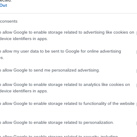
Out
ovierulz.com/aks-2001-hindi-full-movie-watch-online/
consents
o allow Google to enable storage related to advertising like cookies on
en's Men
evice identifiers in apps.
akcióban
o allow my user data to be sent to Google for online advertising
.youtube.com/watch?v=NxyzXQ-Y5dk
s.
to allow Google to send me personalized advertising.
o allow Google to enable storage related to analytics like cookies on
tov
evice identifiers in apps.
Tetszik
0
o allow Google to enable storage related to functionality of the website
!
o allow Google to enable storage related to personalization.
gott filmek -linkgyűjtemény a könyvhöz II.
o allow Google to enable storage related to security, including