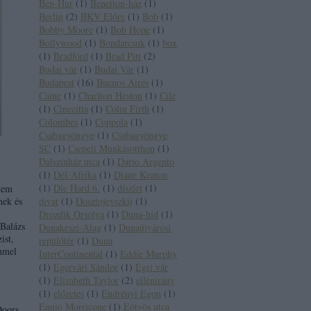
Ben-Hur
(
1
)
Benetton-ház
(
1
)
Berlin
(
2
)
BKV Előre
(
1
)
Bob
(
1
)
Bobby Moore
(
1
)
Bob Hope
(
1
)
Bollywood
(
1
)
Bondarcsuk
(
1
)
box
(
1
)
Bradford
(
1
)
Brad Pitt
(
2
)
Budai vár
(
1
)
Budai Vár
(
1
)
Budapest
(
16
)
Buenos Aires
(
1
)
Caine
(
1
)
Charlton Heston
(
1
)
Cile
(
1
)
Cinecitta
(
1
)
Colin Firth
(
1
)
Colombes
(
1
)
Coppola
(
1
)
Csabagyöngye
(
1
)
Csabagyöngye
SC
(
1
)
Csepeli Munkásotthon
(
1
)
Dalszínház utca
(
1
)
Dario Argento
(
1
)
Dél-Afrika
(
1
)
Diane Keaton
(
1
)
Die Hard 6.
(
1
)
díszlet
(
1
)
tem
nek és
divat
(
1
)
Dosztojevszkij
(
1
)
Drozdik Orsolya
(
1
)
Duna-híd
(
1
)
 Balázs
Dunakeszi-Alag
(
1
)
Dunaújvárosi
ist,
repülőtér
(
1
)
Duna
ímmel
InterContinental
(
1
)
Eddie Murphy
(
1
)
Egervári Sándor
(
1
)
Egri vár
(
1
)
Elizabeth Taylor
(
2
)
ellenirány
(
1
)
előzetes
(
1
)
Endrényi Egon
(
1
)
Ennio Morricone
(
1
)
Eötvös utca
Doors