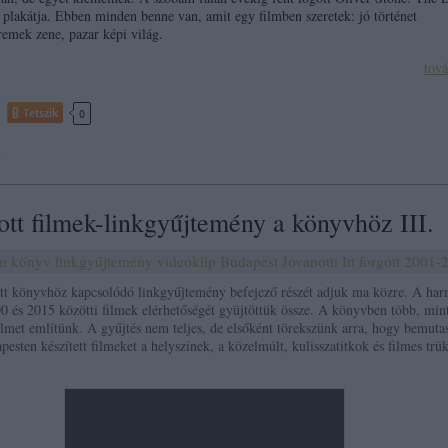
plakátja. Ebben minden benne van, amit egy filmben szeretek: jó történet
 remek zene, pazar képi világ.
tov
Tetszik
0
t
gott filmek-linkgyűjtemény a könyvhöz III.
lm
könyv
linkgyűjtemény
videoklip
Budapest
Jovanotti
Itt forgott
2001-
tt könyvhöz kapcsolódó linkgyűjtemény befejező részét adjuk ma közre. A ha
0 és 2015 közötti filmek elérhetőségét gyüjtöttük össze. A könyvben több, min
lmet említünk. A gyűjtés nem teljes, de elsőként törekszünk arra, hogy bemuta
pesten készített filmeket a helyszínek, a közelmúlt, kulisszatitkok és filmes trü