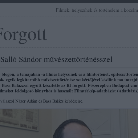
Filmek, helyszínek és történelem a közelm
Forgott
 Salló Sándor művészettörténésszel
t blogon, a témájában -a filmes helyszínek és a filmtörténet, építészettörté
k- egyik legkitartóbb művészettörténész szakértőjével közlünk ma interjú
 Basa Balázzsal együtt készítette az Itt forgott. Főszerepben Budapest cím
ilmeket feldolgozó könyvhöz is használt Filmtérkép-adatbázist (Adatbázis)
 válaszol Názer Ádám és Basa Balázs kérdéseire.