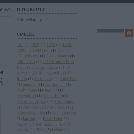
ITTFORGOTT
últból
A filmvilág nyomában
CÍMKÉK
18+
(
1
)
1972
(
1
)
1974
(
1
)
1990-
2000
(
1
)
1990 előtt
(
1
)
1X1
(
1
)
1X1 pályázat
(
1
)
2-es villamos
(
1
)
2001-2015
(
1
)
2013 Feature Film
Report
(
1
)
21 produkció
(
1
)
31
net
helyszín
(
1
)
38 világsztár
(
1
)
47
t.
Ronin
(
1
)
70-es évek
(
1
)
Alice Eve
ű,
(
1
)
amerikai
(
1
)
Amsterdam
(
1
)
.
Andy Vajna
(
1
)
angolul
(
1
)
Angyalföld
(
1
)
Annie Hall
(
1
)
Arpad le Tzigane
(
1
)
Atlas Studio
(
1
)
Ausztria
(
1
)
autós üldözés
(
1
)
A legyőzhetetlen
(
1
)
A napfény íze
(
1
)
backlot
(
1
)
Bacsó Péter
(
1
)
bagoly
(
1
)
Baltimore
(
1
)
Bánffy
György
(
1
)
Bécs
(
2
)
belépő
(
1
)