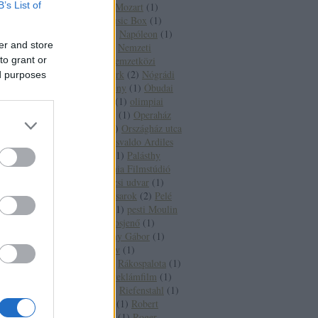
B’s List of
Moviewalking
(
1
)
Mozart
(
1
)
MTK-pálya
(
1
)
Music Box
(
1
)
Nagymező utca
(
1
)
Napóleon
(
1
)
er and store
Nathalie Delon
(
1
)
Nemzeti
to grant or
Sportcsarnok
(
1
)
nemzetközi
filmek
(
1
)
New York
(
2
)
Nógrádi
ed purposes
Gábor
(
1
)
nyeremény
(
1
)
Óbudai
Fő tér
(
1
)
olimpia
(
1
)
olimpiai
stadion
(
1
)
Onassis
(
1
)
Operaház
(
4
)
Oroszország
(
1
)
Országház utca
(
1
)
Oscar-díj
(
2
)
Osvaldo Ardiles
(
1
)
Owen Wilson
(
1
)
Palásthy
György
(
1
)
Pannónia Filmstúdió
(
1
)
Párizs
(
6
)
Párizsi udvar
(
1
)
Paulay-Nagymező sarok
(
2
)
Pelé
(
2
)
pesti belváros
(
1
)
pesti Moulin
Rouge
(
1
)
Pilisborosjenő
(
1
)
Pinochet
(
1
)
Pogány Gábor
(
1
)
Prada
(
1
)
Prokofjev
(
1
)
rádióközvetítés
(
1
)
Rákospalota
(
1
)
Raquel Welch
(
1
)
reklámfilm
(
1
)
Richard Burton
(
2
)
Riefenstahl
(
1
)
Robert Etcheverry
(
1
)
Robert
Redford
(
1
)
Rocky
(
1
)
Roger