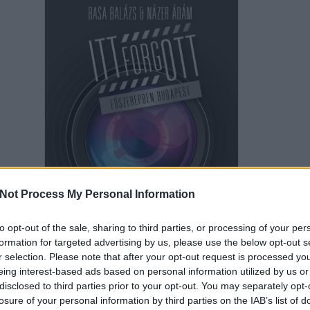
Not Process My Personal Information
to opt-out of the sale, sharing to third parties, or processing of your per
formation for targeted advertising by us, please use the below opt-out s
r selection. Please note that after your opt-out request is processed y
eing interest-based ads based on personal information utilized by us or
disclosed to third parties prior to your opt-out. You may separately opt-
t könyvben több videoklipről is írunk. Kedvcsinálónak álljon itt az olasz ének
losure of your personal information by third parties on the IAB’s list of
eoklipje. Az itáliai sztár visszajáró vendég Budapesten. Több zenei videót forga