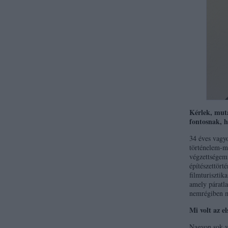
Kérlek, mut
fontosnak, 
34 éves vagy
történelem-m
végzettségem
építészettört
filmturisztik
amely páratl
nemrégiben m
Mi volt az e
Nagyon sok v