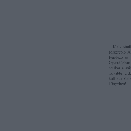
Kedvcsinálón
főszereplő A
Rendező és 
Operaházban 
amikor a stá
További érd
külföldi stá
könyvben!