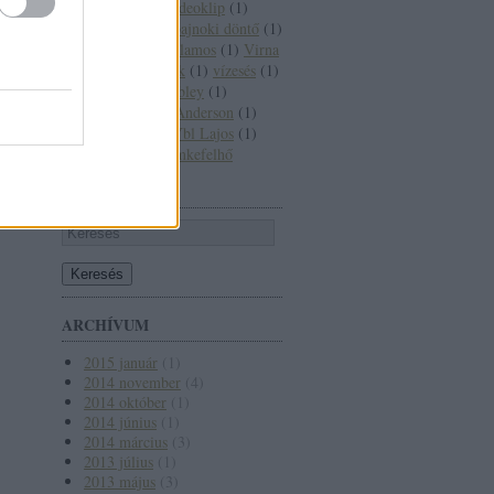
Veresegyház
(
1
)
videoklip
(
1
)
Vietnám
(
1
)
világbajnoki döntő
(
1
)
világháború
(
1
)
villamos
(
1
)
Virna
 Kiadó
Lisi
(
1
)
Visszatérők
(
1
)
vízesés
(
1
)
etközi
Waterloo
(
1
)
Wembley
(
1
)
 filmes
werkfotó
(
1
)
Wes Anderson
(
1
)
özötti
Woody Allen
(
1
)
Ybl Lajos
(
1
)
Ybl Miklós
(
1
)
Címkefelhő
KERESÉS
ARCHÍVUM
2015 január
(
1
)
2014 november
(
4
)
2014 október
(
1
)
2014 június
(
1
)
2014 március
(
3
)
2013 július
(
1
)
2013 május
(
3
)