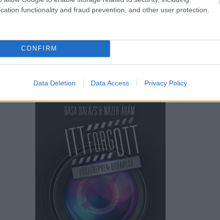
cation functionality and fraud prevention, and other user protection.
nyv
Budapest
Itt forgott
nemzetközi filmek
1990-2000
z Itt forgott könyvben megemlített filmek linkjeinek közlését. Az Akadémiai
 megjelent könyv 1964 és 2015 között bemutatott, Budapesten forgatott, nemz
i górcső alá. Több, mint nyolcvan budapesti filmes helyszín, mellett több száz
CONFIRM
kulisszatitok olvasható a könyvben. A mai második részben az 1990 és 2000 k
einek elérhetőségét adjuk közre.
Data Deletion
Data Access
Privacy Policy