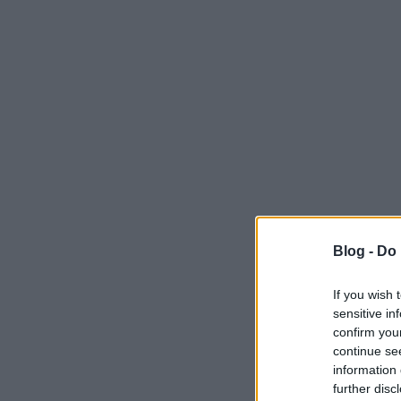
Blog -
Do 
If you wish 
sensitive in
confirm you
continue se
information 
Az Itt forgot
further disc
Jovanotti vid