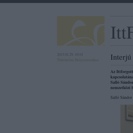
Itt
2015.01.29. 10:01
Interjú
Történelmi Helyszínvadász
Az Ittforgot
kapcsolatána
Salló Sándor
nemzetközi f
Salló Sándor