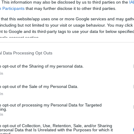
on. Az alábbi akció klip 2011-ben készült.
. This information may also be disclosed by us to third parties on the
IA
Participants
that may further disclose it to other third parties.
 that this website/app uses one or more Google services and may gath
including but not limited to your visit or usage behaviour. You may click 
 to Google and its third-party tags to use your data for below specifi
ogle consent section.
l Data Processing Opt Outs
o opt-out of the Sharing of my personal data.
In
o opt-out of the Sale of my Personal Data.
In
to opt-out of processing my Personal Data for Targeted
ing.
In
o opt-out of Collection, Use, Retention, Sale, and/or Sharing
ersonal Data that Is Unrelated with the Purposes for which it
lected.