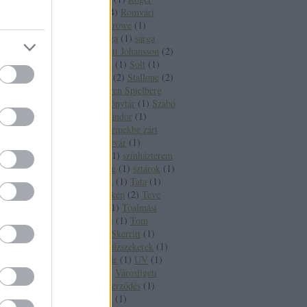
Moore
(
1
)
Róma
(
4
)
Romvári
József
(
1
)
Russel Crowe
(
1
)
Sándor Pál
(
1
)
sárga
(
1
)
sárga
villamos
(
1
)
Scarlett Johansson
(
2
)
Seattle
(
1
)
segédlet
(
1
)
Solt
(
1
)
sorozat
(
1
)
stadion
(
2
)
Stallone
(
2
)
statisztéria
(
1
)
Steven Spielberg
(
1
)
Szabó Ervin Könytár
(
1
)
Szabó
István
(
1
)
Szabó Sándor
(
1
)
Szalóki Ági
(
1
)
Szemekbe zárt
titok
(
1
)
Szentpétervár
(
1
)
Szerelem és halál
(
1
)
színházterem
(
1
)
szovjet hadsereg
(
1
)
sztárok
(
1
)
Taj Mahal gyémánt
(
1
)
Tata
(
1
)
ább »
terepszemle
(
1
)
térkép
(
2
)
Teve
szikla
(
1
)
Tinnye
(
1
)
Tóalmási
kastély
(
1
)
Tolsztoj
(
1
)
Tom
Berenger
(
1
)
Tom Skerritt
(
1
)
TTT
(
1
)
túra
(
1
)
Tűzszekerek
(
1
)
Újpalota
(
1
)
Ungvár
(
1
)
UV
(
1
)
városinstalláció
(
1
)
Városligeti
fasor
(
1
)
Varsói Szerződés
(
1
)
Vasúttörténeti Park
(
1
)