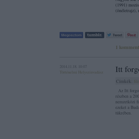
(1991) mozis 
(önéletrajz),
1
kommen
2014.11.18. 10:07
Itt for
Történelmi Helyszínvadász
Címkék:
fi
Az Itt forgo
részben a 200
nemzetközi fi
ezeket a Buda
tükrében.