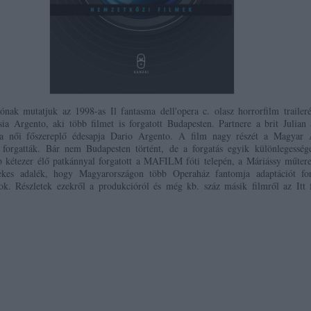
ak mutatjuk az 1998-as Il fantasma dell'opera c. olasz horrorfilm traileré
sia Argento, aki több filmet is forgatott Budapesten. Partnere a brit Julian
a női főszereplő édesapja Dario Argento. A film nagy részét a Magyar 
forgatták. Bár nem Budapesten történt, de a forgatás egyik különlegessége
b kétezer élő patkánnyal forgatott a MAFILM fóti telepén, a Máriássy műter
ekes adalék, hogy Magyarországon több Operaház fantomja adaptációt for
bok. Részletek ezekről a produkcióról és még kb. száz másik filmről az Itt 