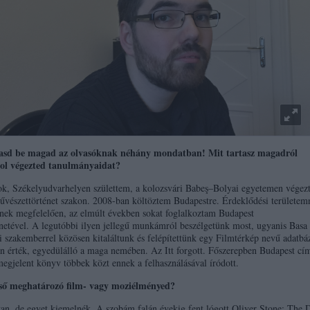
asd be magad az olvasóknak néhány mondatban! Mit tartasz magadról
hol végezted tanulmányaidat?
ok, Székelyudvarhelyen születtem, a kolozsvári Babeş–Bolyai egyetemen végez
űvészettörténet szakon. 2008-ban költöztem Budapestre. Érdeklődési területem
nek megfelelően, az elmúlt években sokat foglalkoztam Budapest
énetével. A legutóbbi ilyen jellegű munkámról beszélgetünk most, ugyanis Basa
ai szakemberrel közösen kitaláltunk és felépítettünk egy Filmtérkép nevű adatbáz
an érték, egyedülálló a maga nemében. Az Itt forgott. Főszerepben Budapest c
egjelent könyv többek közt ennek a felhasználásával íródott.
lső meghatározó film- vagy moziélményed?
an, de egyet kiemelnék. A szobám falán évekig fent lógott Oliver Stone: The 