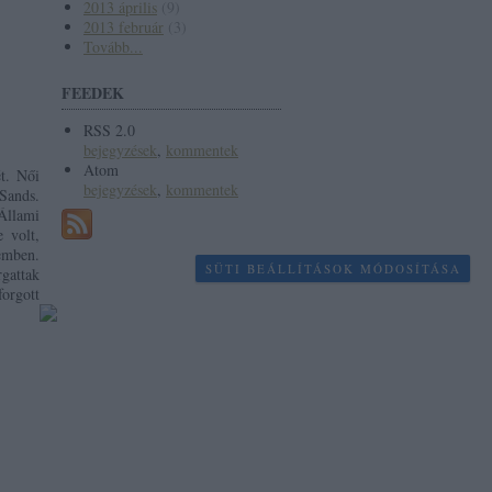
2013 április
(
9
)
2013 február
(
3
)
Tovább
...
FEEDEK
RSS 2.0
bejegyzések
,
kommentek
Atom
t. Női
bejegyzések
,
kommentek
 Sands.
Állami
 volt,
emben.
SÜTI BEÁLLÍTÁSOK MÓDOSÍTÁSA
gattak
forgott