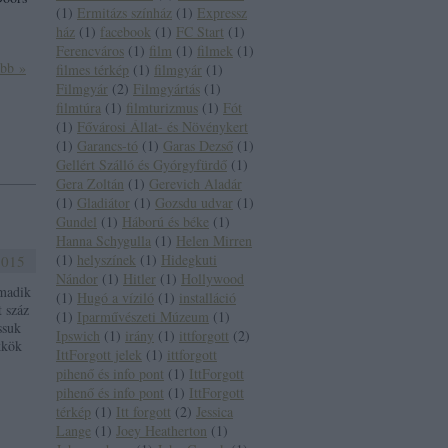
(
1
)
Ermitázs színház
(
1
)
Expressz
ház
(
1
)
facebook
(
1
)
FC Start
(
1
)
Ferencváros
(
1
)
film
(
1
)
filmek
(
1
)
ább »
filmes térkép
(
1
)
filmgyár
(
1
)
Filmgyár
(
2
)
Filmgyártás
(
1
)
filmtúra
(
1
)
filmturizmus
(
1
)
Fót
(
1
)
Fővárosi Állat- és Növénykert
(
1
)
Garancs-tó
(
1
)
Garas Dezső
(
1
)
Gellért Szálló és Gyórgyfürdő
(
1
)
Gera Zoltán
(
1
)
Gerevich Aladár
(
1
)
Gladiátor
(
1
)
Gozsdu udvar
(
1
)
Gundel
(
1
)
Háború és béke
(
1
)
Hanna Schygulla
(
1
)
Helen Mirren
(
1
)
helyszínek
(
1
)
Hidegkuti
2015
Nándor
(
1
)
Hitler
(
1
)
Hollywood
rmadik
(
1
)
Hugó a víziló
(
1
)
installáció
t száz
(
1
)
Iparművészeti Múzeum
(
1
)
ssuk
Ipswich
(
1
)
irány
(
1
)
ittforgott
(
2
)
kkök
IttForgott jelek
(
1
)
ittforgott
pihenő és info pont
(
1
)
IttForgott
pihenő és info pont
(
1
)
IttForgott
térkép
(
1
)
Itt forgott
(
2
)
Jessica
Lange
(
1
)
Joey Heatherton
(
1
)