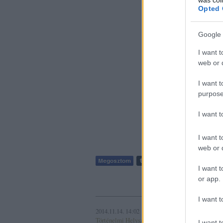
Aks
Opted 
http://www.m
Google 
film
I want t
All the Que
web or d
Csinicsapat 
I want t
https://www
purpose
trailer
I want 
I want t
web or d
I want t
Szólj hozzá
or app.
I want t
2014.11.14. 14:02
Itt for
Történelmi Helyszínvadász
I want t