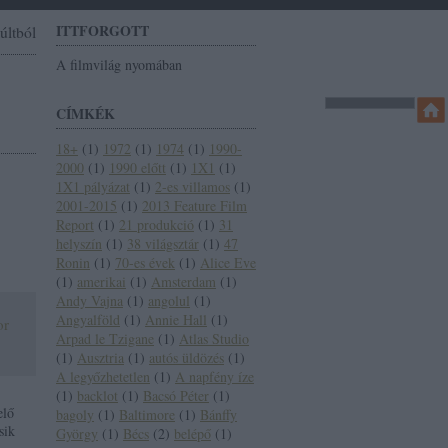
ITTFORGOTT
últból
A filmvilág nyomában
CÍMKÉK
18+
(
1
)
1972
(
1
)
1974
(
1
)
1990-
2000
(
1
)
1990 előtt
(
1
)
1X1
(
1
)
1X1 pályázat
(
1
)
2-es villamos
(
1
)
2001-2015
(
1
)
2013 Feature Film
Report
(
1
)
21 produkció
(
1
)
31
helyszín
(
1
)
38 világsztár
(
1
)
47
Ronin
(
1
)
70-es évek
(
1
)
Alice Eve
(
1
)
amerikai
(
1
)
Amsterdam
(
1
)
Andy Vajna
(
1
)
angolul
(
1
)
Angyalföld
(
1
)
Annie Hall
(
1
)
or
Arpad le Tzigane
(
1
)
Atlas Studio
(
1
)
Ausztria
(
1
)
autós üldözés
(
1
)
A legyőzhetetlen
(
1
)
A napfény íze
(
1
)
backlot
(
1
)
Bacsó Péter
(
1
)
elő
bagoly
(
1
)
Baltimore
(
1
)
Bánffy
sik
György
(
1
)
Bécs
(
2
)
belépő
(
1
)