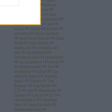
Moore
(
1
)
Róma
(
4
)
Romvári
József
(
1
)
Russel Crowe
(
1
)
Sándor Pál
(
1
)
sárga
(
1
)
sárga
villamos
(
1
)
Scarlett Johansson
(
2
)
Seattle
(
1
)
segédlet
(
1
)
Solt
(
1
)
sorozat
(
1
)
stadion
(
2
)
Stallone
(
2
)
statisztéria
(
1
)
Steven Spielberg
(
1
)
Szabó Ervin Könytár
(
1
)
Szabó
István
(
1
)
Szabó Sándor
(
1
)
Szalóki Ági
(
1
)
Szemekbe zárt
titok
(
1
)
Szentpétervár
(
1
)
Szerelem és halál
(
1
)
színházterem
(
1
)
szovjet hadsereg
(
1
)
sztárok
(
1
)
Taj Mahal gyémánt
(
1
)
Tata
(
1
)
terepszemle
(
1
)
térkép
(
2
)
Teve
szikla
(
1
)
Tinnye
(
1
)
Tóalmási
kastély
(
1
)
Tolsztoj
(
1
)
Tom
Berenger
(
1
)
Tom Skerritt
(
1
)
TTT
(
1
)
túra
(
1
)
Tűzszekerek
(
1
)
Újpalota
(
1
)
Ungvár
(
1
)
UV
(
1
)
városinstalláció
(
1
)
Városligeti
fasor
(
1
)
Varsói Szerződés
(
1
)
Vasúttörténeti Park
(
1
)