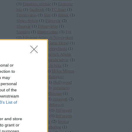
(
1
)
Ermitázs színház
(
1
)
Expressz
ház
(
1
)
facebook
(
1
)
FC Start
(
1
)
Ferencváros
(
1
)
film
(
1
)
filmek
(
1
)
filmes térkép
(
1
)
Filmgyár
(
2
)
filmgyár
(
1
)
Filmgyártás
(
1
)
filmtúra
(
1
)
filmturizmus
(
1
)
Fót
(
1
)
Fővárosi Állat- és Növénykert
(
1
)
Garancs-tó
(
1
)
Garas Dezső
(
1
)
Gellért Szálló és Gyórgyfürdő
(
1
)
Gera Zoltán
(
1
)
Gerevich Aladár
(
1
)
Gladiátor
(
1
)
Gozsdu udvar
(
1
)
Gundel
(
1
)
Háború és béke
(
1
)
sonal or
Hanna Schygulla
(
1
)
Helen Mirren
ection to
(
1
)
helyszínek
(
1
)
Hidegkuti
ou may
Nándor
(
1
)
Hitler
(
1
)
Hollywood
 personal
(
1
)
Hugó a víziló
(
1
)
installáció
out of the
(
1
)
Iparművészeti Múzeum
(
1
)
 downstream
Ipswich
(
1
)
irány
(
1
)
ittforgott
(
2
)
B’s List of
IttForgott jelek
(
1
)
ittforgott
pihenő és info pont
(
1
)
IttForgott
pihenő és info pont
(
1
)
IttForgott
er and store
térkép
(
1
)
Itt forgott
(
2
)
Jessica
to grant or
Lange
(
1
)
Joey Heatherton
(
1
)
ed purposes