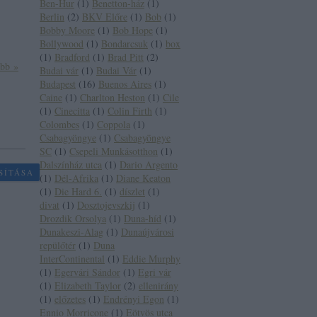
Ben-Hur
(
1
)
Benetton-ház
(
1
)
Berlin
(
2
)
BKV Előre
(
1
)
Bob
(
1
)
Bobby Moore
(
1
)
Bob Hope
(
1
)
Bollywood
(
1
)
Bondarcsuk
(
1
)
box
(
1
)
Bradford
(
1
)
Brad Pitt
(
2
)
ább »
Budai vár
(
1
)
Budai Vár
(
1
)
Budapest
(
16
)
Buenos Aires
(
1
)
Caine
(
1
)
Charlton Heston
(
1
)
Cile
(
1
)
Cinecitta
(
1
)
Colin Firth
(
1
)
Colombes
(
1
)
Coppola
(
1
)
Csabagyöngye
(
1
)
Csabagyöngye
SC
(
1
)
Csepeli Munkásotthon
(
1
)
Dalszínház utca
(
1
)
Dario Argento
SÍTÁSA
(
1
)
Dél-Afrika
(
1
)
Diane Keaton
(
1
)
Die Hard 6.
(
1
)
díszlet
(
1
)
divat
(
1
)
Dosztojevszkij
(
1
)
Drozdik Orsolya
(
1
)
Duna-híd
(
1
)
Dunakeszi-Alag
(
1
)
Dunaújvárosi
repülőtér
(
1
)
Duna
InterContinental
(
1
)
Eddie Murphy
(
1
)
Egervári Sándor
(
1
)
Egri vár
(
1
)
Elizabeth Taylor
(
2
)
ellenirány
(
1
)
előzetes
(
1
)
Endrényi Egon
(
1
)
Ennio Morricone
(
1
)
Eötvös utca