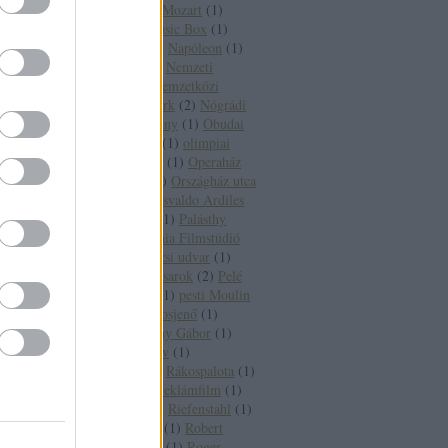
Moviewalking
(
1
)
Mozart
(
1
)
MTK-pálya
(
1
)
Music Box
(
1
)
Nagymező utca
(
1
)
Napóleon
(
1
)
Nathalie Delon
(
1
)
Nemzeti
Sportcsarnok
(
1
)
nemzetközi
filmek
(
1
)
New York
(
2
)
Nógrádi
Gábor
(
1
)
nyeremény
(
1
)
Óbudai
Fő tér
(
1
)
olimpia
(
1
)
olimpiai
stadion
(
1
)
Onassis
(
1
)
Operaház
(
4
)
Oroszország
(
1
)
Országház utca
(
1
)
Oscar-díj
(
2
)
Osvaldo Ardiles
(
1
)
Owen Wilson
(
1
)
Palásthy
György
(
1
)
Pannónia Filmstúdió
(
1
)
Párizs
(
6
)
Párizsi udvar
(
1
)
Paulay-Nagymező sarok
(
2
)
Pelé
(
2
)
pesti belváros
(
1
)
pesti Moulin
Rouge
(
1
)
Pilisborosjenő
(
1
)
Pinochet
(
1
)
Pogány Gábor
(
1
)
Prada
(
1
)
Prokofjev
(
1
)
rádióközvetítés
(
1
)
Rákospalota
(
1
)
Raquel Welch
(
1
)
reklámfilm
(
1
)
Richard Burton
(
2
)
Riefenstahl
(
1
)
Robert Etcheverry
(
1
)
Robert
Redford
(
1
)
Rocky
(
1
)
Roger