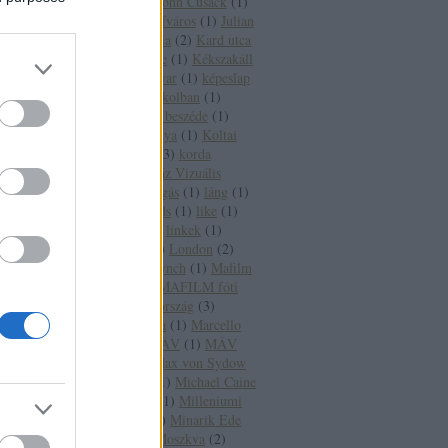
Johannesburg
(
1
)
John Cusack
(
1
)
Jovanotti
(
1
)
Józsefváros
(
1
)
Julian
Sands
(
1
)
Kalifornia
(
2
)
Kard utca
(
1
)
Kate Beckinsale
(
1
)
Kékszakáll
(
1
)
Keleti pályaudvar
(
1
)
képeslap
(
1
)
Két félidő a pokolban
(
1
)
kiállítás
(
1
)
Király beszéde
(
1
)
kisváros
(
1
)
Kőbánya
(
1
)
Koltai
Róbert
(
1
)
könyv
(
3
)
korda
filmpark
(
1
)
Közgáz Vizuális
Brigád
(
1
)
labdarúgás
(
1
)
láng
(
1
)
Latinovits
(
1
)
Leeds
(
1
)
like
(
1
)
Lindsay Lohan
(
1
)
linkek
(
1
)
linkgyűjtemény
(
2
)
London
(
2
)
Los Angeles
(
4
)
Lynch
(
1
)
Mafilm
(
1
)
MAFILM
(
1
)
MAFILM fóti
stúdió
(
1
)
Magyarország
(
3
)
magyarul
(
1
)
Málta
(
1
)
Marcello
Mastroianni
(
1
)
MÁV
(
1
)
MÁV
vasútállomás
(
1
)
Max von Sydow
(
1
)
Mexikóváros
(
1
)
Michael Caine
(
2
)
Michael York
(
1
)
Milleniumi
Földalatti Vasút
(
1
)
Minarik Ede
(
2
)
Moszfilm
(
1
)
Moszkva
(
2
)