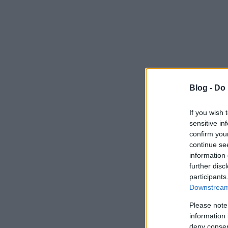
Blog -
Do 
If you wish 
sensitive in
confirm you
continue se
information 
further disc
participants
Downstream 
Please note
information 
deny consent