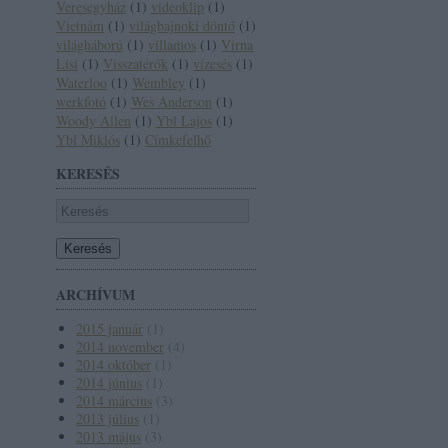
Veresegyház
(
1
)
videoklip
(
1
)
Vietnám
(
1
)
világbajnoki döntő
(
1
)
világháború
(
1
)
villamos
(
1
)
Virna
Lisi
(
1
)
Visszatérők
(
1
)
vízesés
(
1
)
Waterloo
(
1
)
Wembley
(
1
)
werkfotó
(
1
)
Wes Anderson
(
1
)
Woody Allen
(
1
)
Ybl Lajos
(
1
)
Ybl Miklós
(
1
)
Címkefelhő
KERESÉS
ARCHÍVUM
2015 január
(
1
)
2014 november
(
4
)
2014 október
(
1
)
2014 június
(
1
)
2014 március
(
3
)
2013 július
(
1
)
2013 május
(
3
)