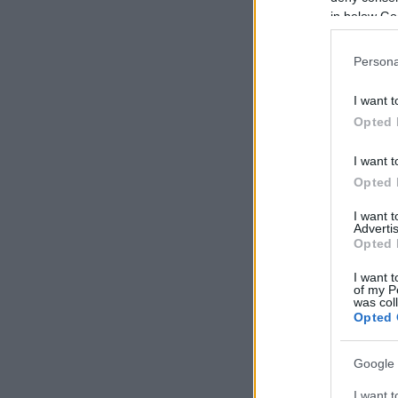
in below Go
Persona
I want t
Opted 
I want t
Opted 
I want 
Advertis
Opted 
I want t
of my P
was col
Opted 
Google 
I want t