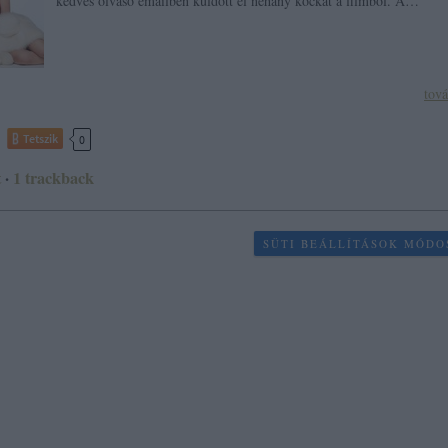
kedves olvasó emailben küldött el néhány kockát a filmből. A…
tov
Tetszik
0
t
·
1
trackback
SÜTI BEÁLLÍTÁSOK MÓDO