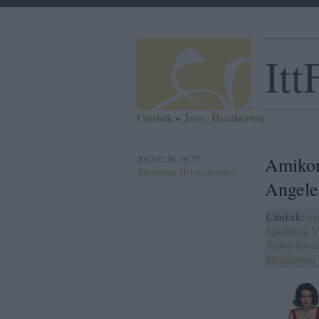
Itt
Címkék
»
Joey_Heatherton
2013.02.26. 16:57
Amikor
Történelmi Helyszínvadász
Angele
Címkék:
dí
Spielberg
V
Szabó Istvá
Heatherton