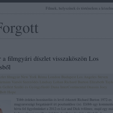
Filmek, helyszínek és történelem a közelm
Forgott
 a filmgyári díszlet visszaköszön Los
sből
szlet
filmgyár
New York
Róma
London
Budapest
Los Angeles
Steven
ietnám
Varsói Szerződés
Lindsay Lohan
Richard Burton
Elizabeth Tayl
n
Gellért Szálló és Gyórgyfürdő
Duna InterContinental
Onassis
Joey
Bob Hope
Több érdekes hozzászólás és levél érkezett Richard Burton 1972-es
magyarországi forgatásáról írt posztunkhoz (is). Előbb egy komment
hívta fel figyelmünket a 2012-es Liz and Dick tvfilmre, majd egy má