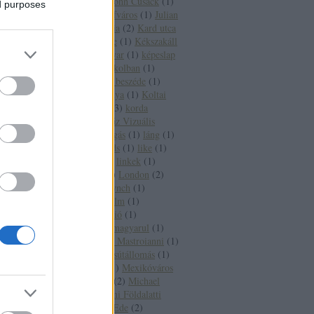
Johannesburg
(
1
)
John Cusack
(
1
)
ed purposes
Jovanotti
(
1
)
Józsefváros
(
1
)
Julian
Sands
(
1
)
Kalifornia
(
2
)
Kard utca
(
1
)
Kate Beckinsale
(
1
)
Kékszakáll
(
1
)
Keleti pályaudvar
(
1
)
képeslap
(
1
)
Két félidő a pokolban
(
1
)
kiállítás
(
1
)
Király beszéde
(
1
)
kisváros
(
1
)
Kőbánya
(
1
)
Koltai
Róbert
(
1
)
könyv
(
3
)
korda
filmpark
(
1
)
Közgáz Vizuális
Brigád
(
1
)
labdarúgás
(
1
)
láng
(
1
)
Latinovits
(
1
)
Leeds
(
1
)
like
(
1
)
Lindsay Lohan
(
1
)
linkek
(
1
)
linkgyűjtemény
(
2
)
London
(
2
)
Los Angeles
(
4
)
Lynch
(
1
)
MAFILM
(
1
)
Mafilm
(
1
)
MAFILM fóti stúdió
(
1
)
Magyarország
(
3
)
magyarul
(
1
)
Málta
(
1
)
Marcello Mastroianni
(
1
)
MÁV
(
1
)
MÁV vasútállomás
(
1
)
Max von Sydow
(
1
)
Mexikóváros
(
1
)
Michael Caine
(
2
)
Michael
York
(
1
)
Milleniumi Földalatti
Vasút
(
1
)
Minarik Ede
(
2
)