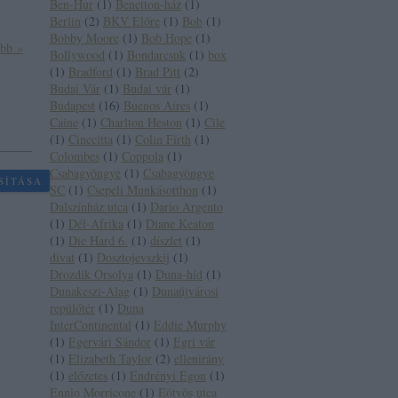
Ben-Hur
(
1
)
Benetton-ház
(
1
)
Berlin
(
2
)
BKV Előre
(
1
)
Bob
(
1
)
Bobby Moore
(
1
)
Bob Hope
(
1
)
ább »
Bollywood
(
1
)
Bondarcsuk
(
1
)
box
(
1
)
Bradford
(
1
)
Brad Pitt
(
2
)
Budai Vár
(
1
)
Budai vár
(
1
)
Budapest
(
16
)
Buenos Aires
(
1
)
Caine
(
1
)
Charlton Heston
(
1
)
Cile
(
1
)
Cinecitta
(
1
)
Colin Firth
(
1
)
Colombes
(
1
)
Coppola
(
1
)
Csabagyöngye
(
1
)
Csabagyöngye
SÍTÁSA
SC
(
1
)
Csepeli Munkásotthon
(
1
)
Dalszínház utca
(
1
)
Dario Argento
(
1
)
Dél-Afrika
(
1
)
Diane Keaton
(
1
)
Die Hard 6.
(
1
)
díszlet
(
1
)
divat
(
1
)
Dosztojevszkij
(
1
)
Drozdik Orsolya
(
1
)
Duna-híd
(
1
)
Dunakeszi-Alag
(
1
)
Dunaújvárosi
repülőtér
(
1
)
Duna
InterContinental
(
1
)
Eddie Murphy
(
1
)
Egervári Sándor
(
1
)
Egri vár
(
1
)
Elizabeth Taylor
(
2
)
ellenirány
(
1
)
előzetes
(
1
)
Endrényi Egon
(
1
)
Ennio Morricone
(
1
)
Eötvös utca