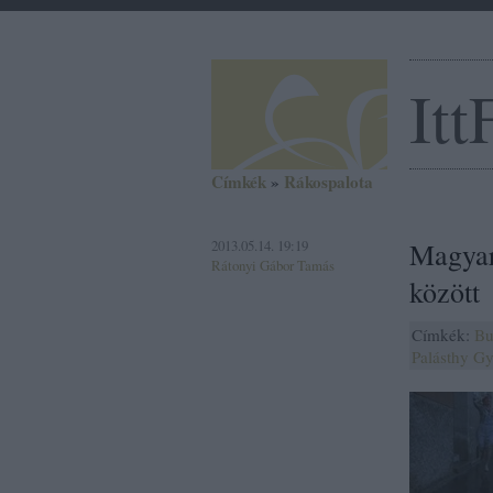
Itt
Címkék
»
Rákospalota
2013.05.14. 19:19
Magyar 
Rátonyi Gábor Tamás
között
Címkék:
Bu
Palásthy G