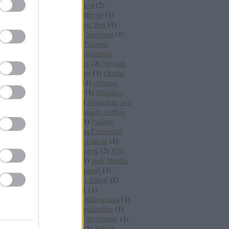
Moszfilm
(
1
)
Moszkva
(
2
)
Moviewalking
(
1
)
Mozart
(
1
)
MTK-pálya
(
1
)
Music Box
(
1
)
Nagymező utca
(
1
)
Napóleon
(
1
)
Nathalie Delon
(
1
)
Nemzeti
Sportcsarnok
(
1
)
nemzetközi
filmek
(
1
)
New York
(
2
)
Nógrádi
Gábor
(
1
)
nyeremény
(
1
)
Óbudai
Fő tér
(
1
)
olimpia
(
1
)
olimpiai
stadion
(
1
)
Onassis
(
1
)
Operaház
(
4
)
Oroszország
(
1
)
Országház utca
(
1
)
Oscar-díj
(
2
)
Osvaldo Ardiles
(
1
)
Owen Wilson
(
1
)
Palásthy
György
(
1
)
Pannónia Filmstúdió
(
1
)
Párizs
(
6
)
Párizsi udvar
(
1
)
Paulay-Nagymező sarok
(
2
)
Pelé
(
2
)
pesti belváros
(
1
)
pesti Moulin
Rouge
(
1
)
Pilisborosjenő
(
1
)
Pinochet
(
1
)
Pogány Gábor
(
1
)
Prada
(
1
)
Prokofjev
(
1
)
rádióközvetítés
(
1
)
Rákospalota
(
1
)
Raquel Welch
(
1
)
reklámfilm
(
1
)
Richard Burton
(
2
)
Riefenstahl
(
1
)
Robert Etcheverry
(
1
)
Robert