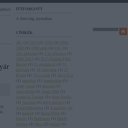
ITTFORGOTT
últból
A filmvilág nyomában
CÍMKÉK
18+
(
1
)
1972
(
1
)
1974
(
1
)
1990-
2000
(
1
)
1990 előtt
(
1
)
1X1
(
1
)
1X1 pályázat
(
1
)
2-es villamos
(
1
)
2001-2015
(
1
)
2013 Feature Film
yár
Report
(
1
)
21 produkció
(
1
)
31
helyszín
(
1
)
38 világsztár
(
1
)
47
Ronin
(
1
)
70-es évek
(
1
)
Alice Eve
(
1
)
amerikai
(
1
)
Amsterdam
(
1
)
Andy Vajna
(
1
)
angolul
(
1
)
Angyalföld
(
1
)
Annie Hall
(
1
)
Arpad le Tzigane
(
1
)
Atlas Studio
(
1
)
Ausztria
(
1
)
autós üldözés
(
1
)
ett
A legyőzhetetlen
(
1
)
A napfény íze
nk.
(
1
)
backlot
(
1
)
Bacsó Péter
(
1
)
bagoly
(
1
)
Baltimore
(
1
)
Bánffy
György
(
1
)
Bécs
(
2
)
belépő
(
1
)