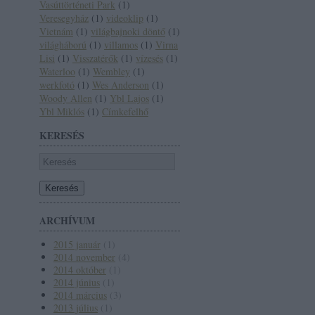
Vasúttörténeti Park
(
1
)
Veresegyház
(
1
)
videoklip
(
1
)
Vietnám
(
1
)
világbajnoki döntő
(
1
)
világháború
(
1
)
villamos
(
1
)
Virna
Lisi
(
1
)
Visszatérők
(
1
)
vízesés
(
1
)
Waterloo
(
1
)
Wembley
(
1
)
werkfotó
(
1
)
Wes Anderson
(
1
)
Woody Allen
(
1
)
Ybl Lajos
(
1
)
Ybl Miklós
(
1
)
Címkefelhő
KERESÉS
ARCHÍVUM
2015 január
(
1
)
2014 november
(
4
)
2014 október
(
1
)
2014 június
(
1
)
2014 március
(
3
)
2013 július
(
1
)