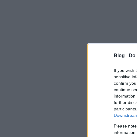
Blog -
Do 
If you wish 
sensitive in
confirm you
continue se
information 
further disc
participants
Downstream 
Please note
information 