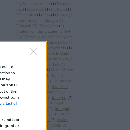
(
1
)
Ermitázs színház
(
1
)
Expressz
ház
(
1
)
facebook
(
1
)
FC Start
(
1
)
Ferencváros
(
1
)
film
(
1
)
filmek
(
1
)
filmes térkép
(
1
)
filmgyár
(
1
)
Filmgyár
(
2
)
Filmgyártás
(
1
)
filmtúra
(
1
)
filmturizmus
(
1
)
Fót
(
1
)
Fővárosi Állat- és Növénykert
(
1
)
Garancs-tó
(
1
)
Garas Dezső
(
1
)
Gellért Szálló és Gyórgyfürdő
(
1
)
Gera Zoltán
(
1
)
Gerevich Aladár
(
1
)
Gladiátor
(
1
)
Gozsdu udvar
(
1
)
Gundel
(
1
)
Háború és béke
(
1
)
sonal or
Hanna Schygulla
(
1
)
Helen Mirren
ection to
(
1
)
helyszínek
(
1
)
Hidegkuti
ou may
Nándor
(
1
)
Hitler
(
1
)
Hollywood
 personal
(
1
)
Hugó a víziló
(
1
)
installáció
out of the
(
1
)
Iparművészeti Múzeum
(
1
)
Ipswich
(
1
)
irány
(
1
)
ittforgott
(
2
)
 downstream
IttForgott jelek
(
1
)
IttForgott
B’s List of
pihenő és info pont
(
1
)
ittforgott
pihenő és info pont
(
1
)
IttForgott
térkép
(
1
)
Itt forgott
(
2
)
Jessica
er and store
Lange
(
1
)
Joey Heatherton
(
1
)
to grant or