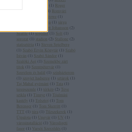
Redford
(
1
)
Rocky
(
1
)
Roger
Moore
(
1
)
Róma
(
4
)
Romvári
József
(
1
)
Russel Crowe
(
1
)
Sándor Pál
(
1
)
sárga
(
1
)
sárga
villamos
(
1
)
Scarlett Johansson
(
2
)
Seattle
(
1
)
segédlet
(
1
)
Solt
(
1
)
sorozat
(
1
)
stadion
(
2
)
Stallone
(
2
)
statisztéria
(
1
)
Steven Spielberg
(
1
)
Szabó Ervin Könytár
(
1
)
Szabó
István
(
1
)
Szabó Sándor
(
1
)
Szalóki Ági
(
1
)
Szemekbe zárt
titok
(
1
)
Szentpétervár
(
1
)
Szerelem és halál
(
1
)
színházterem
(
1
)
szovjet hadsereg
(
1
)
sztárok
(
1
)
Taj Mahal gyémánt
(
1
)
Tata
(
1
)
terepszemle
(
1
)
térkép
(
2
)
Teve
szikla
(
1
)
Tinnye
(
1
)
Tóalmási
kastély
(
1
)
Tolsztoj
(
1
)
Tom
Berenger
(
1
)
Tom Skerritt
(
1
)
TTT
(
1
)
túra
(
1
)
Tűzszekerek
(
1
)
Újpalota
(
1
)
Ungvár
(
1
)
UV
(
1
)
városinstalláció
(
1
)
Városligeti
fasor
(
1
)
Varsói Szerződés
(
1
)