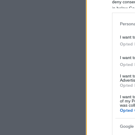
deny consent
in below Go
Persona
I want t
Opted 
I want t
Opted 
I want 
Advertis
Opted 
I want t
of my P
was col
Opted 
Google 