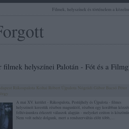
Filmek, helyszínek és történelem a közelm
Forgott
filmek helyszínei Palotán - Fót és a Filmg
dapest
Rákospalota
Koltai Róbert
Újpalota
Nógrádi Gábor
Bacsó Péter
yörgy
A mai XV. kerület - Rákospalota, Pestújhely és Újpalota - filmes
helyszíneit kerestük részben magunktól, részben egy korábban közzét
felhívásunkra érkezett válaszok alapján - melyeket ezúton is köszönü
Nem volt nehéz dolgunk, mert a rendszerváltás előtt több,…