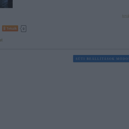
tov
Tetszik
0
t
SÜTI BEÁLLÍTÁSOK MÓDO